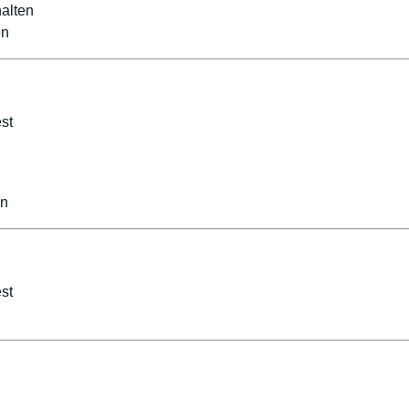
halten
en
st
en
st