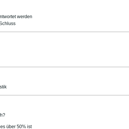
ntwortet werden
 Schluss
stik
ch?
n es über 50% ist