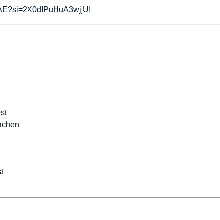
mlAE?si=2X0dIPuHuA3wjjUI
st
machen
t