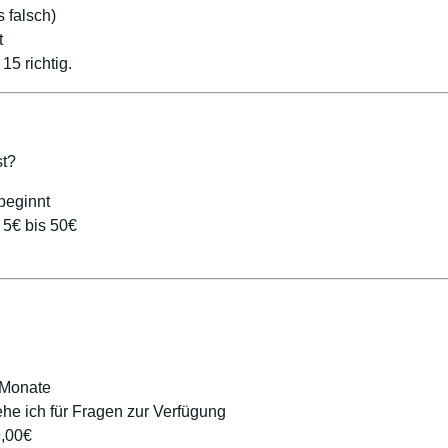
s falsch)
t
15 richtig.
st?
 beginnt
 5€ bis 50€
 Monate
he ich für Fragen zur Verfügung
9,00€