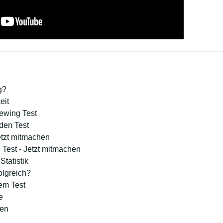
g?
eit
ewing Test
den Test
etzt mitmachen
Test - Jetzt mitmachen
tatistik
olgreich?
em Test
e
ten