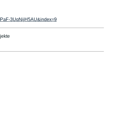
I6PaF-3UqNijH5AU&index=9
jekte