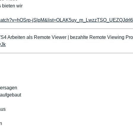
 bieten wir
m/watch?v=hOSrp-jSlpM&list=OLAK5uy_m_LwzzTSO_UEZQJdr
S4 Arbeiten als Remote Viewer | bezahlte Remote Viewing Pro
yJk
hersagen
t aufgebaut
aus
n