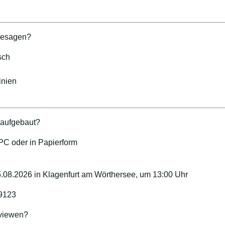
hesagen?
sch
inien
t aufgebaut?
 PC oder in Papierform
5.08.2026 in Klagenfurt am Wörthersee, um 13:00 Uhr
9123
 viewen?